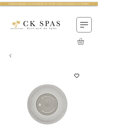
Livraison gratuite sur commande de 75.00$ et plus au Québec et Ontario!