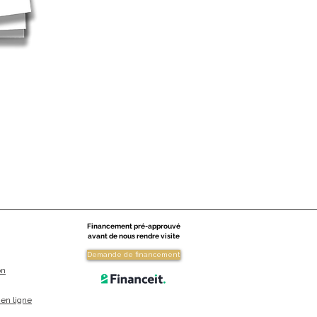
Financement pré-approuvé
avant de nous rendre visite
Demande de financement
on
en ligne