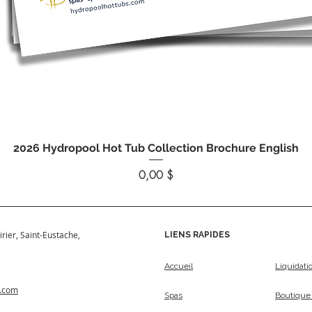
Aperçu rapide
2026 Hydropool Hot Tub Collection Brochure English
Prix
0,00 $
irier, Saint-Eustache,
LIENS RAPIDES
Accueil
Liquidati
s.com
Spas
Boutique 