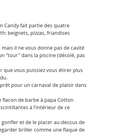
Veuillez noter que
dimanche et le lun
ou non être préparé
Purolator ramasse 
n Candy fait partie des quatre
ouvrables.
: beignets, pizzas, friandises
er, mais il ne vous donne pas de cavité
n "tour" dans la piscine (désolé, pas
r que vous puissiez vous étirer plus
ndu.
 prêt pour un carnaval de plaisir dans
e flacon de barbe à papa Cotton
cintillantes à l’intérieur de ce
le gonfler et de le placer au-dessus de
e regarder briller comme une flaque de