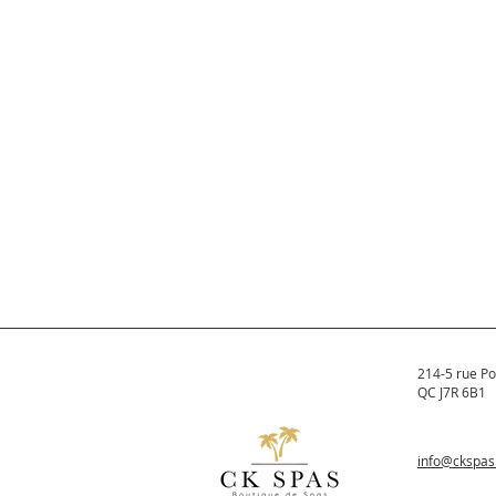
214-5 rue Po
QC J7R 6B1
info@ckspa