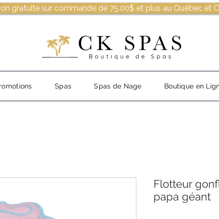
son gratuite sur commande de 75.00$ et plus au Québec et O
romotions
Spas
Spas de Nage
Boutique en Lig
Flotteur gon
papa géant