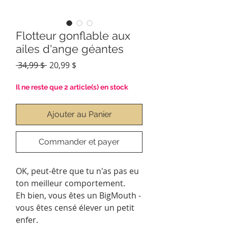
Flotteur gonflable aux
ailes d'ange géantes
Prix
Prix
 34,99 $ 
20,99 $
original
promotionnel
Il ne reste que 2 article(s) en stock
Ajouter au Panier
Commander et payer
OK, peut-être que tu n'as pas eu
ton meilleur comportement.
Eh bien, vous êtes un BigMouth -
vous êtes censé élever un petit
enfer.