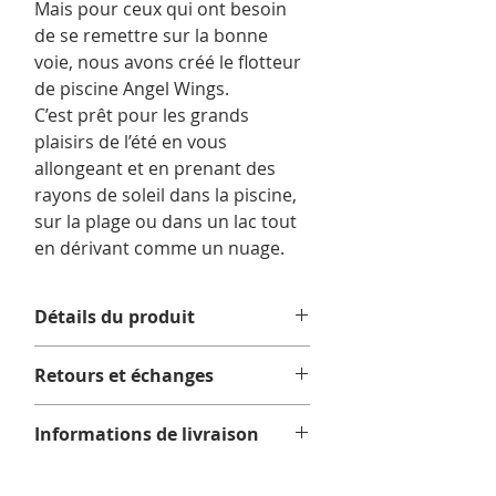
Mais pour ceux qui ont besoin
de se remettre sur la bonne
voie, nous avons créé le flotteur
de piscine Angel Wings.
C’est prêt pour les grands
plaisirs de l’été en vous
allongeant et en prenant des
rayons de soleil dans la piscine,
sur la plage ou dans un lac tout
en dérivant comme un nuage.
Détails du produit
plus de 5 pieds de large!
Retours et échanges
taille idéale pour s'amuser dans
toutes les piscines
Aucun retour ni échange.
lil ’joli coeur découpé dans le bas du
Informations de livraison
dos (awwwww)
valve d'air standard
Tous les articles sont expédiés par