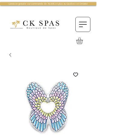
Livraison gratuite sur commande de 75.00$ et plus au Québec et Ontario!