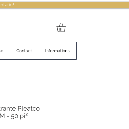
ntario!
ne
Contact
Informations
trante Pleatco
 - 50 pi²