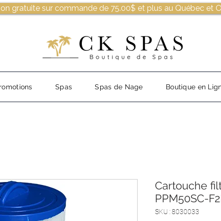
son gratuite sur commande de 75.00$ et plus au Québec et O
romotions
Spas
Spas de Nage
Boutique en Lig
Cartouche fil
PPM50SC-F2M
SKU : 8030033