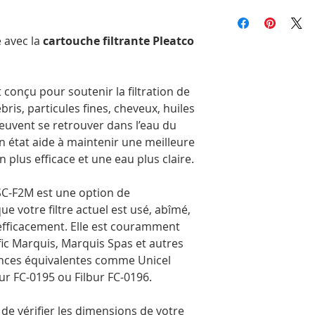
vérifier le type d'ex
Nous offrons la livr
Remplace: Unicel 5
filtre s'il est marq
commandes admissib
Compatible avec: Pa
répertoriées dans l
au Québec, en Onta
 avec la
cartouche filtrante Pleatco
Nouvelle-Écosse.
Les délais de livrai
région, la période d
 conçu pour soutenir la filtration de
commandé. Les com
bris, particules fines, cheveux, huiles
rapidement possibl
euvent se retrouver dans l’eau du
Veuillez noter que,
on état aide à maintenir une meilleure
pouvons pas garanti
directement à votre 
on plus efficace et une eau plus claire.
transporteur sélecti
deviez récupérer vot
C-F2M est une option de
Les livraisons à une 
 votre filtre actuel est usé, abîmé,
obligatoirement être
 efficacement. Elle est couramment
Comme Postes Canada
fic Marquis, Marquis Spas et autres
directement à notre
ences équivalentes comme Unicel
prendre un peu plus 
possible, nous recom
ur FC-0195 ou Filbur FC-0196.
régulière pour un tra
t de vérifier les dimensions de votre