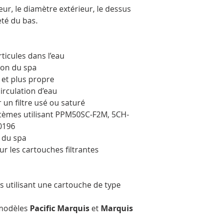
ueur, le diamètre extérieur, le dessus
eté du bas.
rticules dans l’eau
tion du spa
e et plus propre
irculation d’eau
un filtre usé ou saturé
stèmes utilisant PPM50SC-F2M, 5CH-
0196
r du spa
 les cartouches filtrantes
s utilisant une cartouche de type
 modèles
Pacific Marquis
et
Marquis