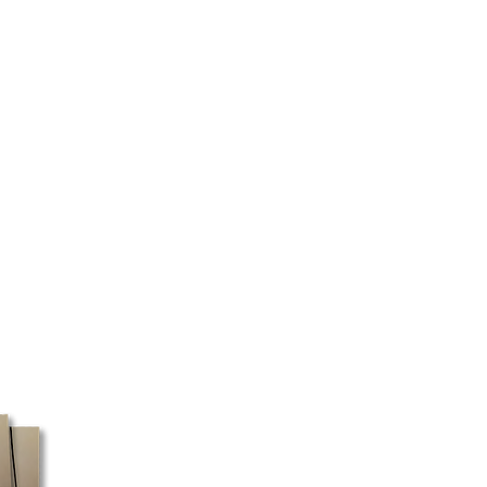
son peuvent varier selon votre
e l’année et le type de produit
mandes sont préparées le plus
e.
 dans certaines régions, nous ne
r que la livraison sera effectuée
porte. Selon votre adresse et le
onné, il est possible que vous
re colis à un point de cueillette.
case postale doivent
 expédiées avec Postes Canada.
 ne ramasse pas les colis
 boutique, ces commandes peuvent
de temps à être expédiées. Si
mandons d’utiliser une adresse
itement plus rapide.