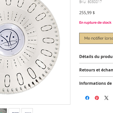
SKU : 8050017
Prix
255,99 $
En rupture de stock
Me notifier lors
Détails du produ
Plaque de sol et écl
Retours et écha
Aucun retour ni éc
Informations de 
Nous offrons la livr
commandes admissib
au Québec, en Onta
Nouvelle-Écosse.