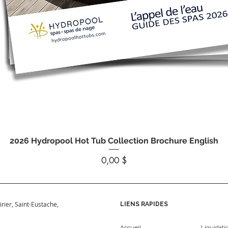
Aperçu rapide
2026 Hydropool Hot Tub Collection Brochure English
Prix
0,00 $
irier, Saint-Eustache,
LIENS RAPIDES
Accueil
Liquidati