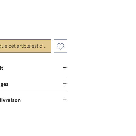
que cet article est disponible
it
airage LED inclus.
nges
hange
livraison
aison gratuite sur les
les de 75$ et plus avant taxes,
rio, au Nouveau-Brunswick et en