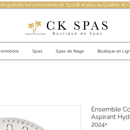
son gratuite sur commande de 75.00$ et plus au Québec et O
romotions
Spas
Spas de Nage
Boutique en Lig
Ensemble Co
Aspirant Hyd
2024+