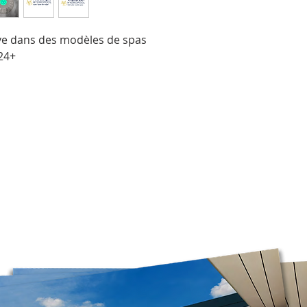
Les délais de livrai
région, la période d
commandé. Les com
uve dans des modèles de spas
rapidement possibl
24+
Veuillez noter que,
pouvons pas garanti
directement à votre 
transporteur sélecti
deviez récupérer vot
Les livraisons à une 
obligatoirement être
Comme Postes Canada
directement à notre
prendre un peu plus 
possible, nous recom
régulière pour un tra