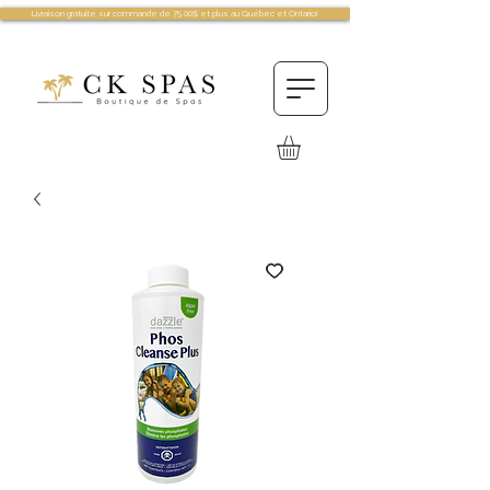
Livraison gratuite sur commande de 75.00$ et plus au Québec et Ontario!