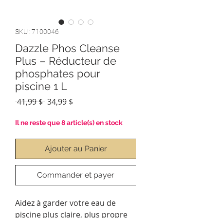
SKU : 7100046
Dazzle Phos Cleanse
Plus – Réducteur de
phosphates pour
piscine 1 L
Prix
Prix
 41,99 $ 
34,99 $
original
promotionnel
Il ne reste que 8 article(s) en stock
Ajouter au Panier
Commander et payer
Aidez à garder votre eau de
piscine plus claire, plus propre