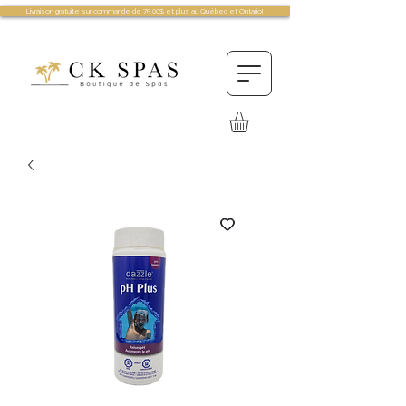
Livraison gratuite sur commande de 75.00$ et plus au Québec et Ontario!