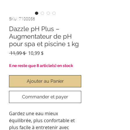
SKU : 7100056
Dazzle pH Plus –
Augmentateur de pH
pour spa et piscine 1 kg
Prix
Prix
 11,99 $ 
10,99 $
original
promotionnel
Il ne reste que 8 article(s) en stock
Ajouter au Panier
Commander et payer
Gardez une eau mieux
équilibrée, plus confortable et
plus facile à entretenir avec