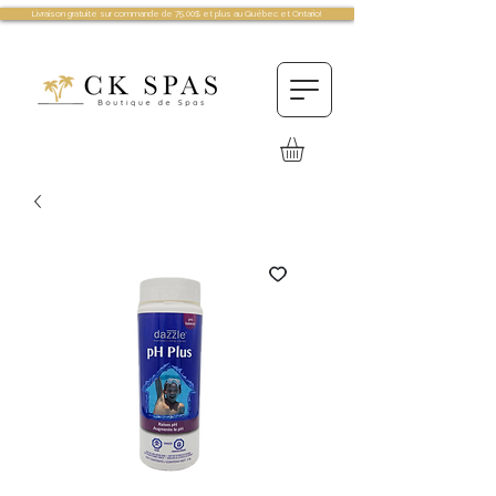
Livraison gratuite sur commande de 75.00$ et plus au Québec et Ontario!