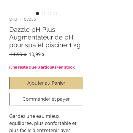
SKU : 7100056
Dazzle pH Plus –
Augmentateur de pH
pour spa et piscine 1 kg
Prix
Prix
 11,99 $ 
10,99 $
original
promotionnel
Il ne reste que 8 article(s) en stock
Ajouter au Panier
Commander et payer
Gardez une eau mieux
équilibrée, plus confortable et
plus facile à entretenir avec