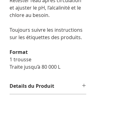
Retester l’eau après circulation
et ajuster le pH, l’alcalinité et le
chlore au besoin.
Toujours suivre les instructions
sur les étiquettes des produits.
Format
1 trousse
Traite jusqu’à 80 000 L
Details du Produit
À utiliser dans :
piscine.
Retours et échanges
Format/ Contenu :
1 x Dazzle
Trousse d’ouverture économique –
Aucun retour ni échange.
Piscine jusqu’à 80 000 L
(1 x Algae
Informations de livraison
Resist 50 500ml, 1 x Ultra Shock 950g)
Nous offrons la livraison gratuite sur
les commandes admissibles de 75$