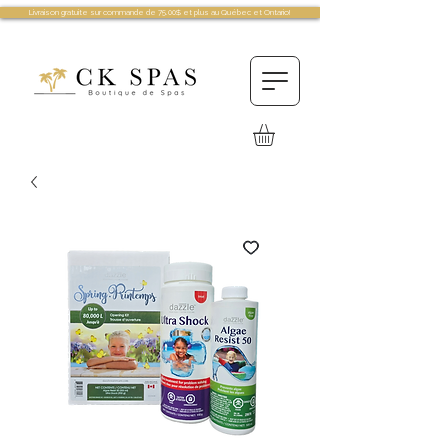
Livraison gratuite sur commande de 75.00$ et plus au Québec et Ontario!