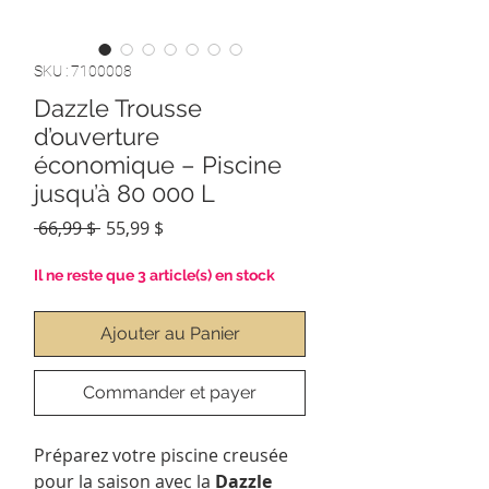
SKU : 7100008
Dazzle Trousse
d’ouverture
économique – Piscine
jusqu’à 80 000 L
Prix
Prix
 66,99 $ 
55,99 $
original
promotionnel
Il ne reste que 3 article(s) en stock
Ajouter au Panier
Commander et payer
Préparez votre piscine creusée
pour la saison avec la
Dazzle