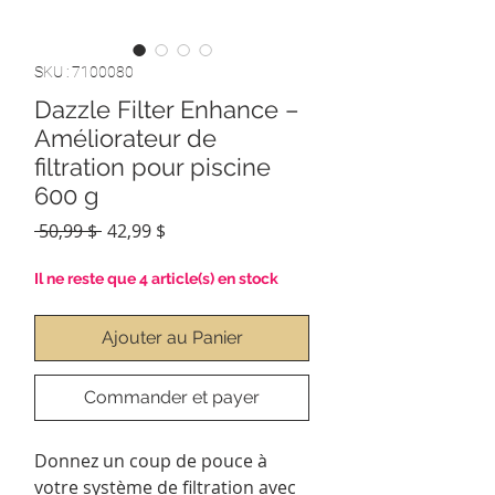
SKU : 7100080
Dazzle Filter Enhance –
Améliorateur de
filtration pour piscine
600 g
Prix
Prix
 50,99 $ 
42,99 $
original
promotionnel
Il ne reste que 4 article(s) en stock
Ajouter au Panier
Commander et payer
Donnez un coup de pouce à
votre système de filtration avec