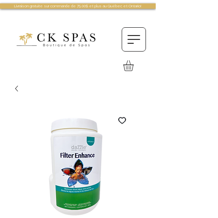
Livraison gratuite sur commande de 75.00$ et plus au Québec et Ontario!