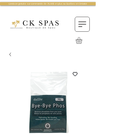
Livraison gratuite sur commande de 75.00$ et plus au Québec et Ontario!