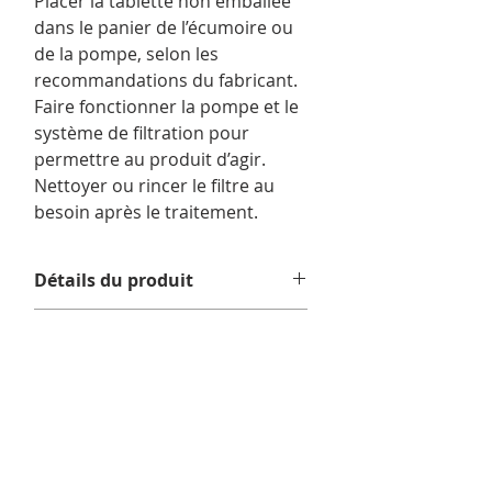
Placer la tablette non emballée
dans le panier de l’écumoire ou
de la pompe, selon les
recommandations du fabricant.
Faire fonctionner la pompe et le
système de filtration pour
permettre au produit d’agir.
Nettoyer ou rincer le filtre au
besoin après le traitement.
Détails du produit
À utiliser dans :
piscine.
Retours et échanges
Format/Contenu :
1x Bye Bye Phos
75g
Aucun retour ou échange sur ce
Informations de livraison
produit.
Nous offrons la livraison gratuite sur
les commandes admissibles de 75$
et plus avant taxes, au Québec, en