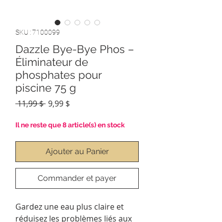
SKU : 7100099
Dazzle Bye-Bye Phos –
Éliminateur de
phosphates pour
piscine 75 g
Prix
Prix
 11,99 $ 
9,99 $
original
promotionnel
Il ne reste que 8 article(s) en stock
Ajouter au Panier
Commander et payer
Gardez une eau plus claire et
réduisez les problèmes liés aux