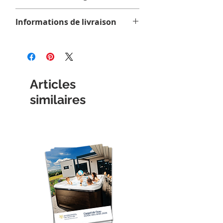
Aucun retour ni échange.
Informations de livraison
Tous les articles sont expédiés par
courrier, avec expédition standard.
Comptez 1 à 4 jours ouvrables pour
la livraison dans la province de
Articles
Québec. Veuillez noter que nous
sommes fermés le dimanche et le
similaires
lundi, donc les commandes peuvent
ou non être préparées avant le jour
d'ouverture. Le courrier ramasse
uniquement pendant les jours
ouvrables.