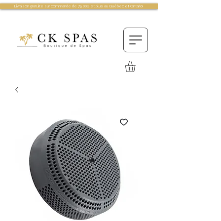
Livraison gratuite sur commande de 75.00$ et plus au Québec et Ontario!