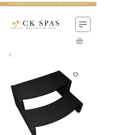
Livraison gratuite sur commande de 75.00$ et plus au Québec et Ontario!