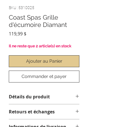
SKU : 5310025
Coast Spas Grille
d'écumoire Diamant
Prix
119,99 $
Il ne reste que 2 article(s) en stock
Ajouter au Panier
Commander et payer
Détails du produit
Dimensions du produit: 14 pouces
Retours et échanges
long x 10 pouces de haut
Aucun retour ou échange sur ce
Vis et clips non inclus. Vendu
Informations de livraison