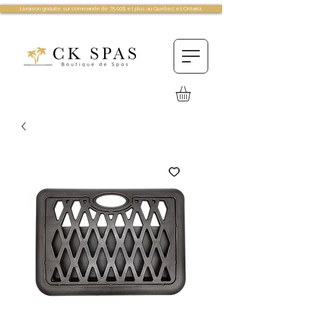
Livraison gratuite sur commande de 75.00$ et plus au Québec et Ontario!