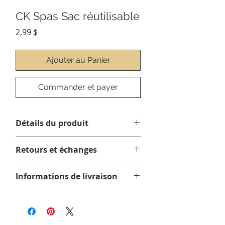
CK Spas Sac réutilisable
Prix
2,99 $
Ajouter au Panier
Commander et payer
Détails du produit
Retours et échanges
Informations de livraison
Tous les articles sont expédiés avec
Purolator
, avec expédition standard.
Comptez 1 à 4 jours ouvrables pour