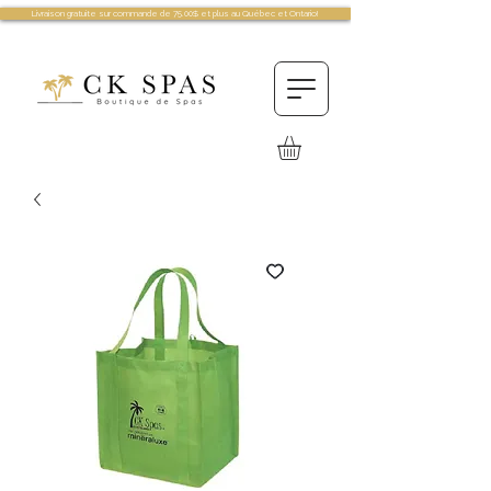
Livraison gratuite sur commande de 75.00$ et plus au Québec et Ontario!