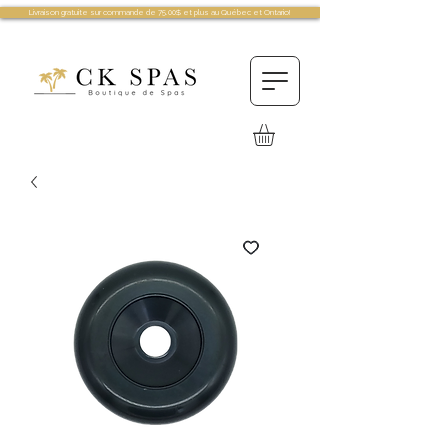
Livraison gratuite sur commande de 75.00$ et plus au Québec et Ontario!