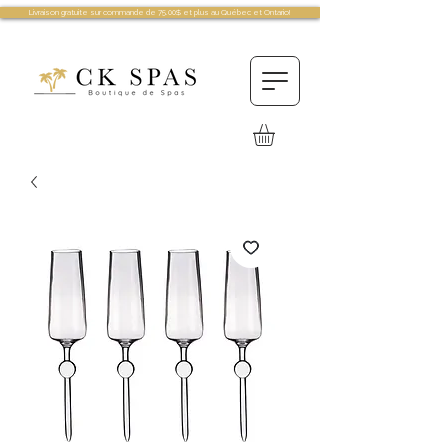
Livraison gratuite sur commande de 75.00$ et plus au Québec et Ontario!