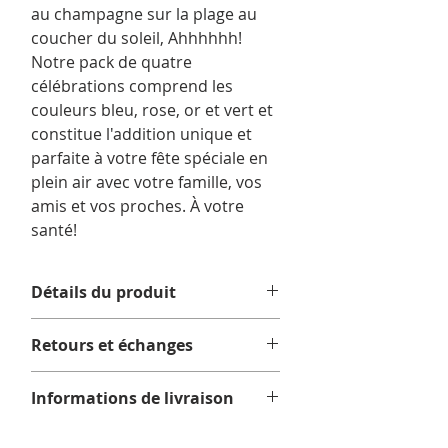
au champagne sur la plage au
coucher du soleil, Ahhhhhh!
Notre pack de quatre
célébrations comprend les
couleurs bleu, rose, or et vert et
constitue l'addition unique et
parfaite à votre fête spéciale en
plein air avec votre famille, vos
amis et vos proches. À votre
santé!
Détails du produit
Ces flûtes en acrylique sont durables
Retours et échanges
et réutilisables - une alternative
écologique aux gobelets en
Aucun retour ni échange.
plastique et en styrofoam jetables
Informations de livraison
qui recouvrent nos plages et nos
parcs.
Nous offrons la livraison gratuite sur