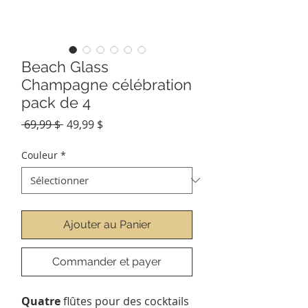
Beach Glass
Champagne célébration
pack de 4
Prix
Prix
 69,99 $ 
49,99 $
original
promotionnel
Couleur
*
Ajouter au Panier
Commander et payer
Quatre
flûtes pour des cocktails