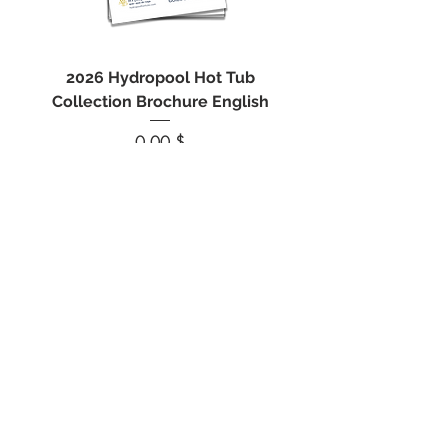
2026 Hydropool Hot Tub
Spa Marvel Filter Cl
Collection Brochure English
Nettoyant pour filtres
Prix
0,00 $
214-5 rue Poirier, Saint-Eustache, QC J7R 6B1
info@ckspas.com
514-701-4950
Heures d’ouverture