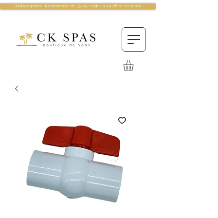
Livraison gratuite sur commande de 75.00$ et plus au Québec et Ontario!