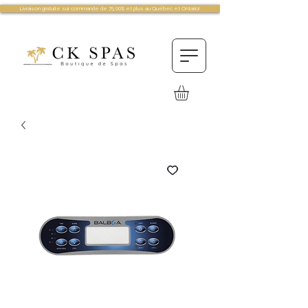
Livraison gratuite sur commande de 75.00$ et plus au Québec et Ontario!