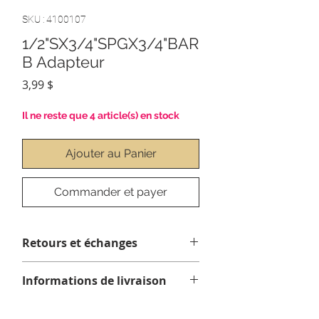
SKU : 4100107
1/2"SX3/4"SPGX3/4"BAR
B Adapteur
Prix
3,99 $
Il ne reste que 4 article(s) en stock
Ajouter au Panier
Commander et payer
Retours et échanges
Aucun retour ou échange sur ce
Informations de livraison
produit.
Tous les articles sont expédiés avec