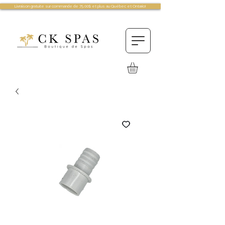
Livraison gratuite sur commande de 75.00$ et plus au Québec et Ontario!