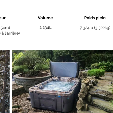
eur
Volume
Poids plein
2 234L
1.5cm)
7 324lb (3 322kg)
 à l'arrière)