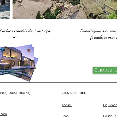
 brochure complète des Coast Spas
Contactez-nous en remp
ici.
formulaire pour 
Cliquez Ic
irier, Saint-Eustache,
LIENS RAPIDES
Accueil
Liquidati
s.com
Spas
Boutique 