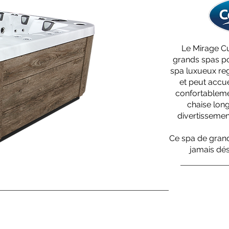
Le Mirage Cu
grands spas p
spa luxueux reg
et peut accue
confortableme
chaise long
divertissemen
Ce spa de grande
jamais dés