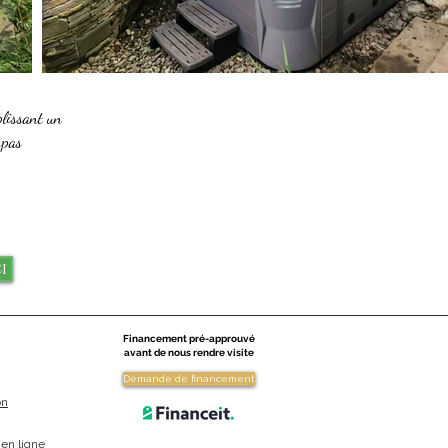
lissant un
spas
i
Financement pré-approuvé
avant de nous rendre visite
Demande de financement
on
en ligne