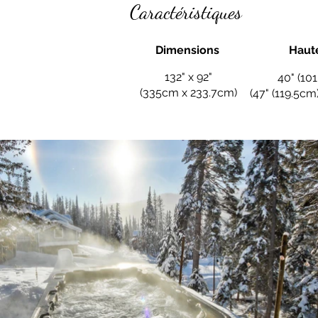
Caractéristiques
Dimensions
Haut
132" x 92"
40" (10
(335cm x 233.7cm)
(47" (119.5cm)