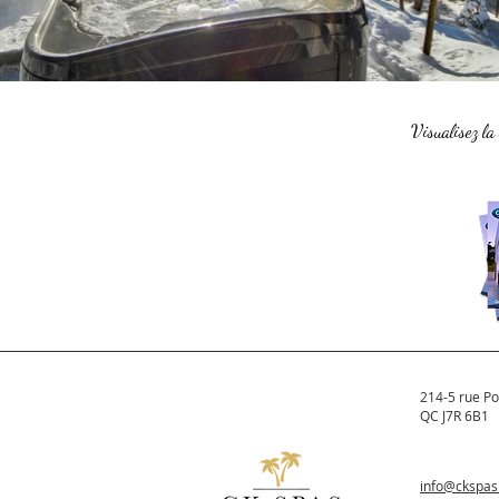
Visualisez la
214-5 rue Po
QC J7R 6B1
info@ckspa