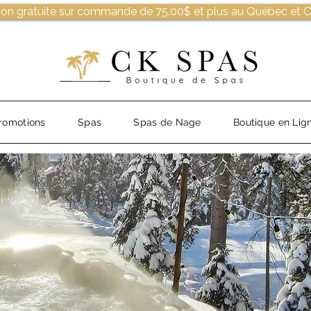
son gratuite sur commande de 75.00$ et plus au Québec et O
romotions
Spas
Spas de Nage
Boutique en Lig