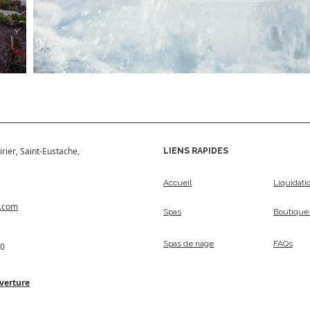
irier, Saint-Eustache,
LIENS RAPIDES
Accueil
Liquidati
s.com
Spas
Boutique 
Spas de nage
FAQs
50
verture