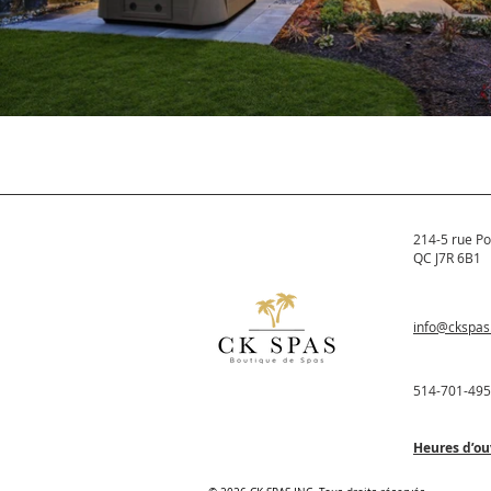
214-5 rue Po
QC J7R 6B1
info@ckspa
514-701-49
Heures d’ou