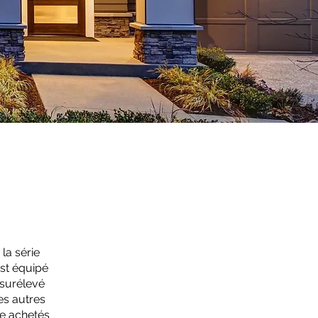
la série
est équipé
 surélevé
es autres
me achetés