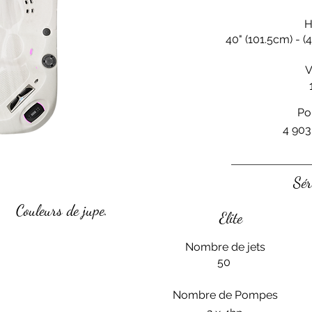
H
40" (101.5cm) - (4
V
Po
4 903
Sér
Couleurs de jupe.
Elite
Nombre de jets
50
Nombre de Pompes