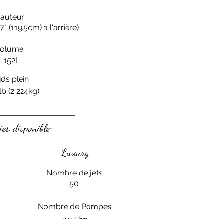
auteur
7" (119.5cm) à l'arrière)
olume
1 152L
ids plein
lb (2 224kg)
ies disponible:
Luxury
Nombre de jets
50
Nombre de Pompes