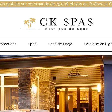
son gratuite sur commande de 75.00$ et plus au Québec et O
romotions
Spas
Spas de Nage
Boutique en Lig