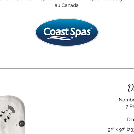
au Canada.
D
Nombr
7 P
Di
92" x 92" (2