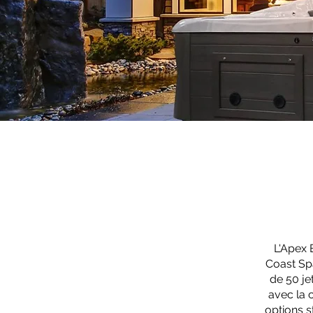
L'Apex 
Coast Spa
de 50 je
avec la 
options s