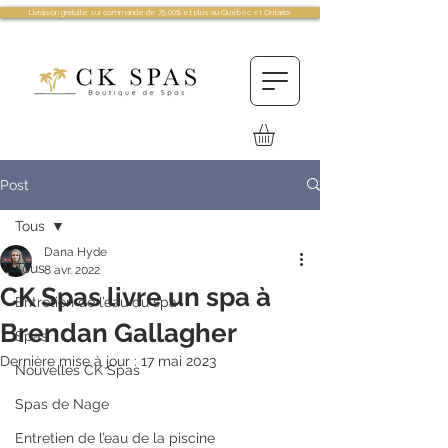
Livraison gratuite sur commande de 75.00$ et plus au Québec et Ontario!
Post
Tous
Dana Hyde
Tous
8 avr. 2022
CK Spas livre un spa à
Entretien de l’eau du spa
Brendan Gallagher
Spas
Dernière mise à jour :
17 mai 2023
Nouvelles CK Spas
Spas de Nage
Entretien de l’eau de la piscine