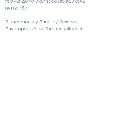
fbid=545189390309166&set=a.203652
951129480
#joueurhockey
#hockey
#ckspas
#hydropool
#spa
#bredangallagher
Spas
CK Spas
Nouvelles CK Spas
Voir tout
Posts récents