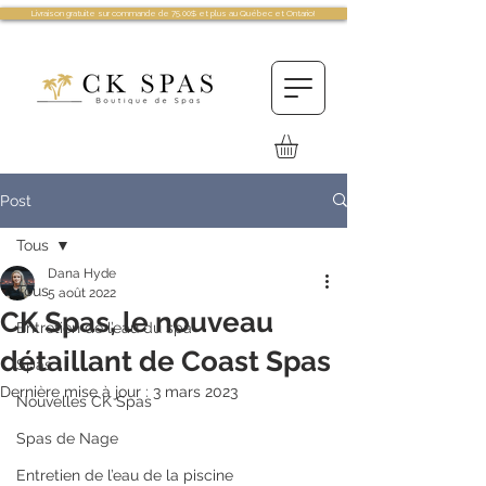
Livraison gratuite sur commande de 75.00$ et plus au Québec et Ontario!
Post
Tous
Dana Hyde
Tous
5 août 2022
CK Spas, le nouveau
Entretien de l’eau du spa
détaillant de Coast Spas
Spas
Dernière mise à jour :
3 mars 2023
Nouvelles CK Spas
Spas de Nage
Entretien de l’eau de la piscine